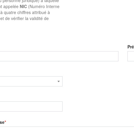
u personne juridique) à laquelle
ent appelée
NIC
(Numéro Interne
quatre chiffres attribué à
t de vérifier la validité de
Pr
se