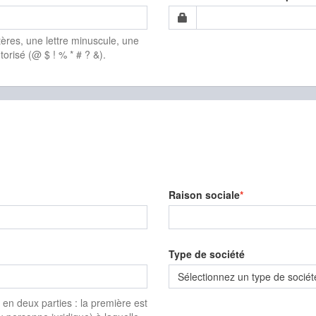
ères, une lettre minuscule, une
torisé (@ $ ! % * # ? &).
Raison sociale
Type de société
Sélectionnez un type de sociét
é en deux parties : la première est