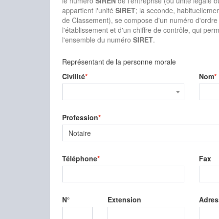
le numéro
SIREN
de l'entreprise (ou unité légale o
appartient l'unité
SIRET
; la seconde, habituellem
de Classement), se compose d'un numéro d'ordre à 
l'établissement et d'un chiffre de contrôle, qui perme
l'ensemble du numéro
SIRET
.
Représentant de la personne morale
Civilité
Nom
Profession
Notaire
Téléphone
Fax
N°
Extension
Adres