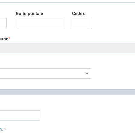
Boite postale
Cedex
une
n.